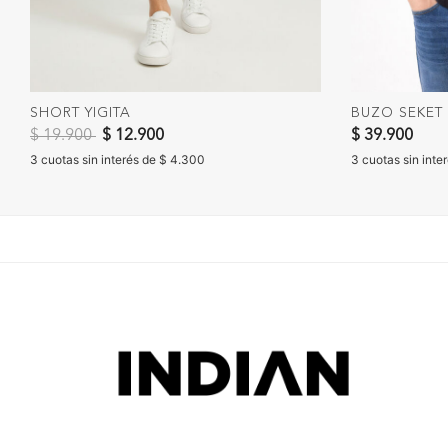
SHORT YIGITA
BUZO SEKET
Precio reducido de
a
$ 19.900
$ 12.900
$ 39.900
3 cuotas sin interés de $ 4.300
3 cuotas sin inte