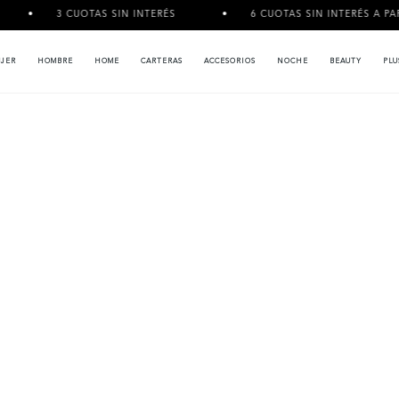
3 CUOTAS SIN INTERÉS
6 CUOTAS SIN INTERÉS A PARTIR DE $1
JER
HOMBRE
HOME
CARTERAS
ACCESORIOS
NOCHE
BEAUTY
PLU