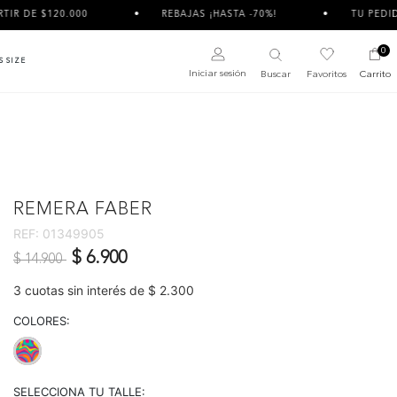
20.000
REBAJAS ¡HASTA -70%!
TU PEDIDO PUEDE 
0
S SIZE
Iniciar sesión
Buscar
Favoritos
Carrito
REMERA FABER
REF:
01349905
Precio reducido de
a
$ 6.900
$ 14.900
3 cuotas sin interés de $ 2.300
COLORES:
selected
SELECCIONA TU TALLE: