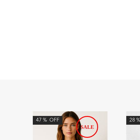
47
%
OFF
28