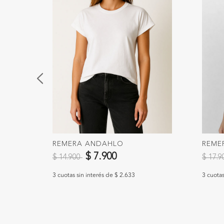
REMERA ANDAHLO
REME
Precio reducido de
a
Precio
$ 7.900
$ 14.900
$ 17.
3 cuotas sin interés de $ 2.633
3 cuotas