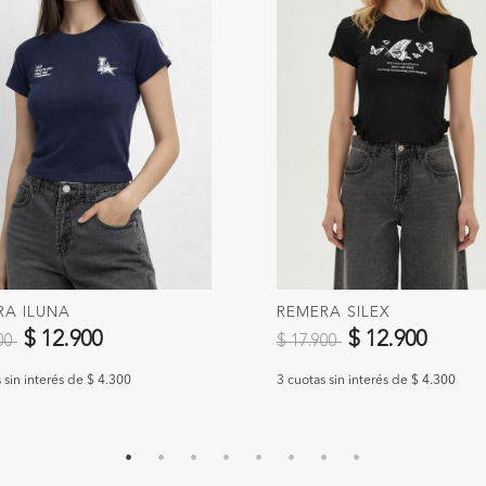
RA ILUNA
REMERA SILEX
 reducido de
a
Precio reducido de
a
$ 12.900
$ 12.900
900
$ 17.900
 sin interés de $ 4.300
3 cuotas sin interés de $ 4.300