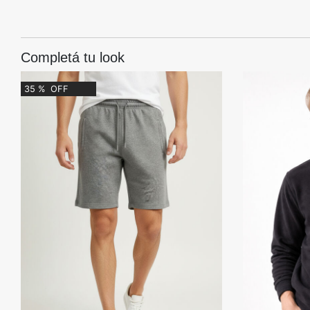
Completá tu look
35
%
OFF