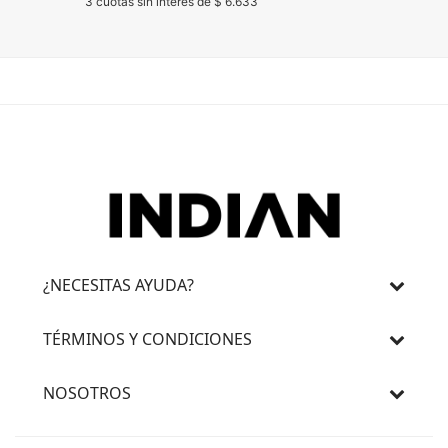
3 cuotas sin interés de $ 6.633
3 cuotas 
¿NECESITAS AYUDA?
TÉRMINOS Y CONDICIONES
NOSOTROS