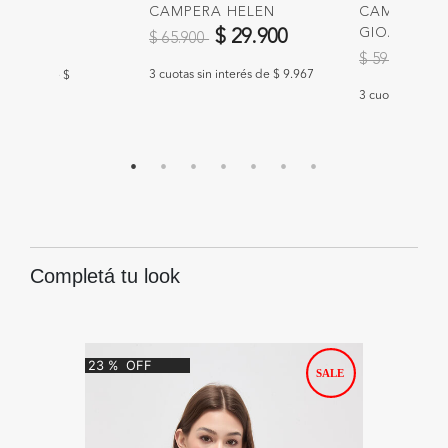
CAMPERA HELEN
CAMPERA
 STACIE
Precio reducido de
a
GIOACCHI
$ 29.900
00
$ 65.900
Precio redu
a
$ 
$ 59.900
3 cuotas sin interés de $ 9.967
n interés de $
3 cuotas sin int
Completá tu look
23
%
OFF
64
%
O