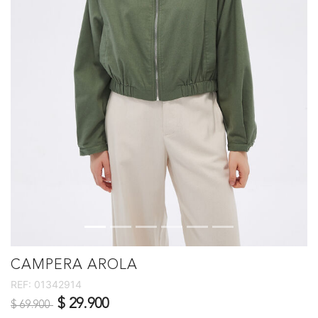
CAMPERA AROLA
REF:
01342914
Precio reducido de
a
$ 29.900
$ 69.900