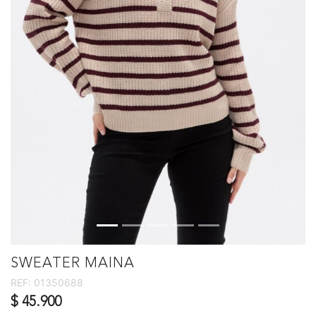
SWEATER MAINA
REF:
01350688
$ 45.900