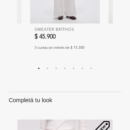
SWEATER BRITHOS
SWEATE
$ 45.900
$ 55.9
.967
3 cuotas sin interés de $ 15.300
3 cuotas s
Completá tu look