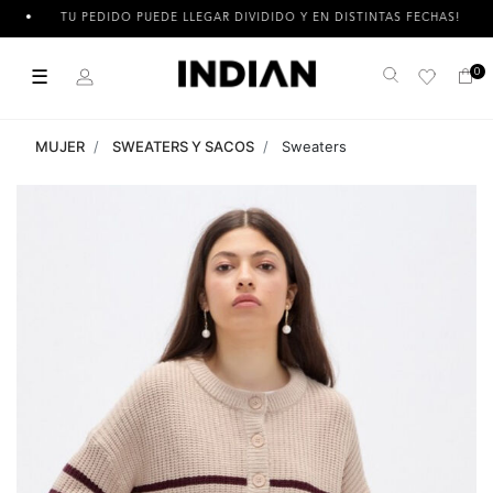
TU PEDIDO PUEDE LLEGAR DIVIDIDO Y EN DISTINTAS FECHAS!
☰
0
Buscar
MUJER
SWEATERS Y SACOS
Sweaters