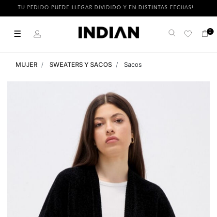
U PEDIDO PUEDE LLEGAR DIVIDIDO Y EN DISTINTAS FECHAS!
3
☰
0
Buscar
MUJER
SWEATERS Y SACOS
Sacos