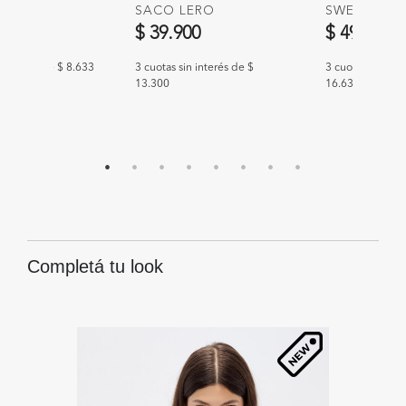
 GLOIX
SACO LERO
SWEATER G
00
$ 39.900
$ 49.900
n interés de $ 8.633
3 cuotas sin interés de $
3 cuotas sin int
13.300
16.633
Completá tu look
13
%
O