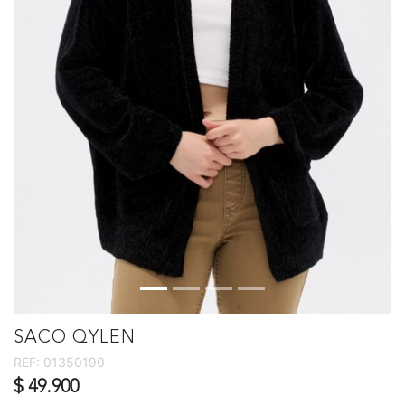
SACO QYLEN
REF:
01350190
$ 49.900