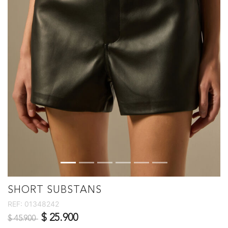
SHORT SUBSTANS
REF:
01348242
Precio reducido de
a
$ 25.900
$ 45.900