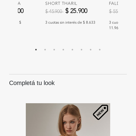
ON TIORA
SHORT THARIL
FALDA VAL
educido de
a
Precio reducido de
a
Precio redu
a
$ 35.900
$ 25.900
$ 
$ 45.900
$ 55.900
n interés de $
3 cuotas sin interés de $ 8.633
3 cuotas sin int
11.967
Completá tu look
18
%
O