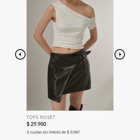
TOPS ROSET
CHALE
Precio 
$ 29.900
$ 55.90
$ 45.90
3 cuotas sin interés de $ 9.967
3 cuotas 