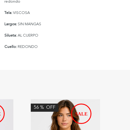
redondo
Tela:
VISCOSA
Largos:
SIN MANGAS
Silueta:
AL CUERPO
Cuello:
REDONDO
56
%
OFF
74