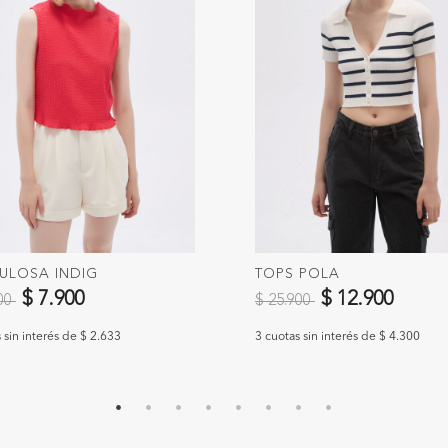
ULOSA INDIG
TOPS POLA
 reducido de
a
Precio reducido de
a
$ 7.900
$ 12.900
900
$ 25.900
 sin interés de $ 2.633
3 cuotas sin interés de $ 4.300