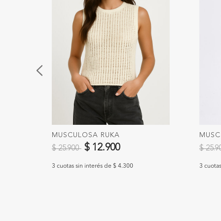
MUSCULOSA RUKA
MUSC
Precio reducido de
a
Precio
$ 12.900
$ 25.900
$ 25.
3 cuotas sin interés de $ 4.300
3 cuotas