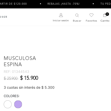
$120.000
REBAJAS ¡HASTA -70%!
TU PEDIDO PUEDE
0
S SIZE
Iniciar sesión
Buscar
Favoritos
Carrito
MUSCULOSA
ESPINA
REF:
01344543
Precio reducido de
a
$ 15.900
$ 25.900
3 cuotas sin interés de $ 5.300
COLORES: