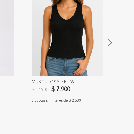
MUSCULOSA SPITW
TOPS
Precio reducido de
a
Preci
$ 7.900
$ 17.900
$ 29.
3 cuotas sin interés de $ 2.633
3 cuotas