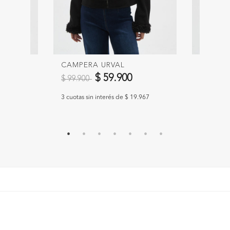
CAMPERA URVAL
CAMPER
Precio reducido de
a
Precio 
$ 59.900
$ 99.900
$ 109.9
.300
3 cuotas sin interés de $ 19.967
3 cuotas s