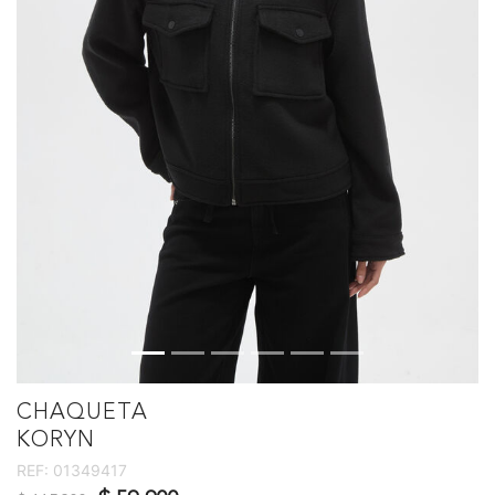
CHAQUETA
KORYN
REF:
01349417