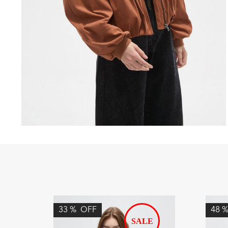
33
%
OFF
48