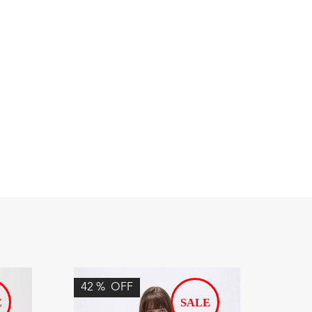
42
%
OFF
45