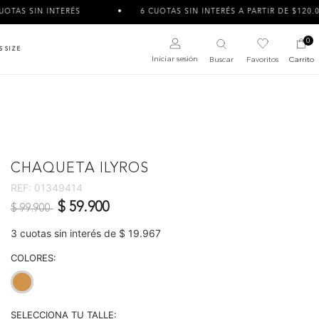
RÉS
6 CUOTAS SIN INTERÉS A PARTIR DE $120.000
0
S SIZE
Iniciar sesión
Buscar
Favoritos
Carrito
CHAQUETA ILYROS
REF:
01349414
Precio reducido de
a
$ 59.900
$ 99.900
3 cuotas sin interés de $ 19.967
COLORES:
selected
SELECCIONA TU TALLE: