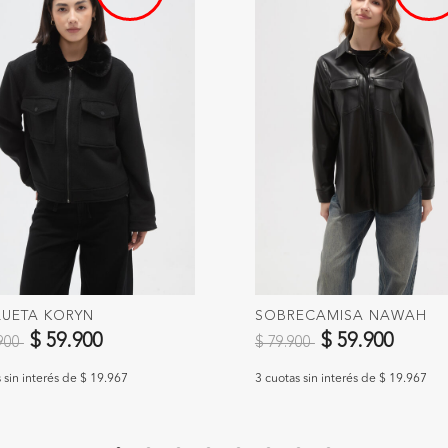
UETA KORYN
SOBRECAMISA NAWAH
 reducido de
a
Precio reducido de
a
$ 59.900
$ 59.900
.900
$ 79.900
 sin interés de $ 19.967
3 cuotas sin interés de $ 19.967