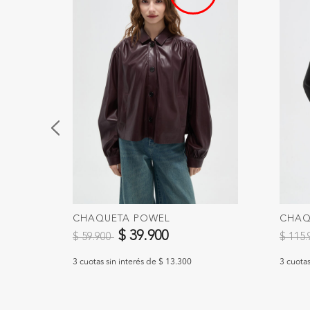
CHAQUETA POWEL
CHAQ
Precio reducido de
a
Precio
$ 39.900
$ 59.900
$ 115
3 cuotas sin interés de $ 13.300
3 cuotas