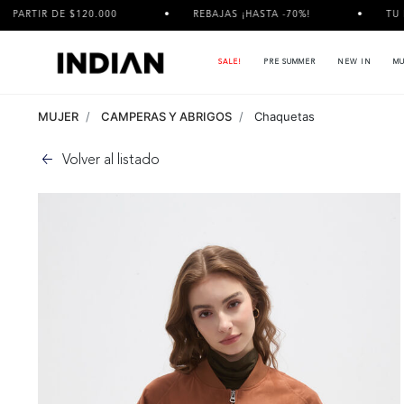
0.000
REBAJAS ¡HASTA -70%!
TU PEDIDO PUEDE L
SALE!
PRE SUMMER
NEW IN
MU
MUJER
CAMPERAS Y ABRIGOS
Chaquetas
Volver al listado