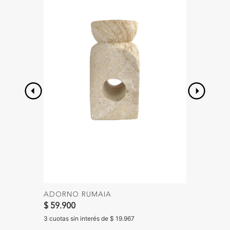
ADORNO RUMAIA
PANTAL
Precio 
$ 59.900
$ 69.90
$ 39.90
3 cuotas sin interés de $ 19.967