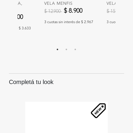
ROMÁTICA,
VELA MENFIS
VELA MENFI
Precio reducido de
a
Precio redu
a
$ 8.900
$ 
$ 12.900
$ 15.900
educido de
a
$ 10.900
3 cuotas sin interés de $ 2.967
3 cuotas sin int
n interés de $ 3.633
Completá tu look
43
%
O