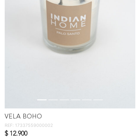
VELA BOHO
REF:
17337559000002
$ 12.900