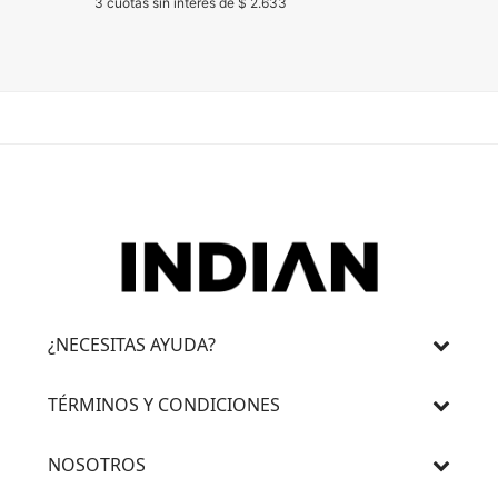
3 cuotas sin interés de $ 2.633
3 cuotas 
¿NECESITAS AYUDA?
TÉRMINOS Y CONDICIONES
NOSOTROS