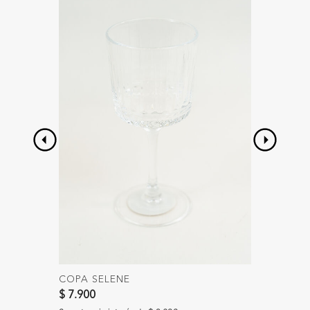
COPA SELENE
COPA 
$ 7.900
$ 8.900