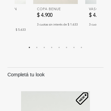
MIRA CON
COPA BENUE
VASO VOLT
$ 4.900
$ 4.900
00
3 cuotas sin interés de $ 1.633
3 cuotas sin int
n interés de $ 5.633
Completá tu look