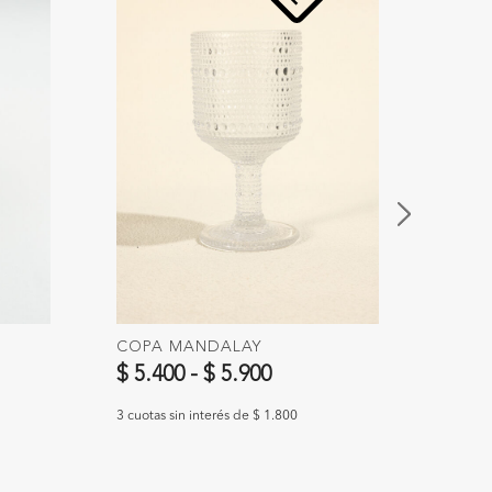
COPA MANDALAY
CUCHI
DOR
$ 5.400
-
$ 5.900
$ 8.
3 cuotas sin interés de $ 1.800
3 cuotas