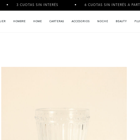
S SIN INTERÉS
6 CUOTAS SIN INTERÉS A PARTIR DE $120.000
JER
HOMBRE
HOME
CARTERAS
ACCESORIOS
NOCHE
BEAUTY
PLU