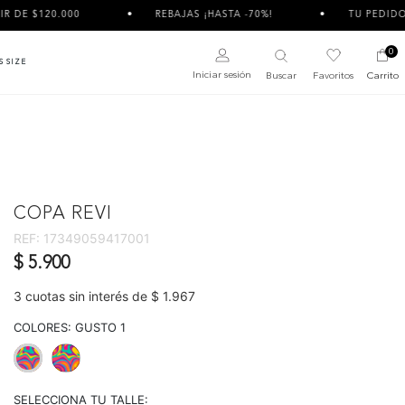
REBAJAS ¡HASTA -70%!
TU PEDIDO PUEDE LLEGAR DI
0
S SIZE
Iniciar sesión
Buscar
Favoritos
Carrito
COPA REVI
REF:
17349059417001
$ 5.900
3 cuotas sin interés de $ 1.967
COLORES:
GUSTO 1
selected
SELECCIONA TU TALLE: