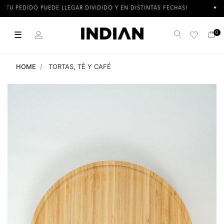
 PEDIDO PUEDE LLEGAR DIVIDIDO Y EN DISTINTAS FECHAS!
3 
☰
0
Buscar
HOME
TORTAS, TÉ Y CAFÉ