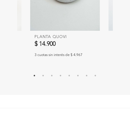
PLANTA QUOVI
PERFUM
$ 14.900
$ 5.90
.300
3 cuotas sin interés de $ 4.967
3 cuotas si