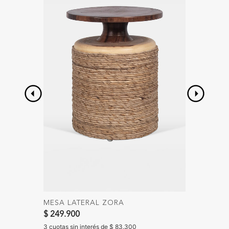
MESA LATERAL ZORA
SOFÁ M
$ 249.900
$ 699.
3 cuotas sin interés de $ 83.300
3 cuotas 