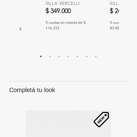
AND, 3
SILLA VERCELLI
SILLA NOV
S
$ 349.000
$ 249.000
0.000
3 cuotas sin interés de $
3 cuotas sin int
116.333
83.000
n interés de $
Completá tu look