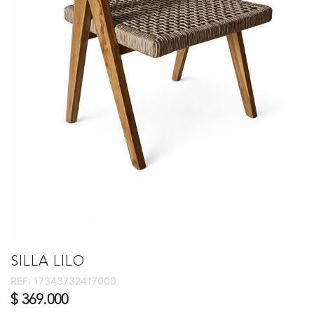
SILLA LILO
REF:
17343732417000
$ 369.000