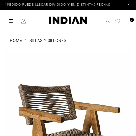
EDIDO PUEDE LLEGAR DIVIDIDO Y EN DISTINTAS FECHAS!
3 CUO
☰
0
Buscar
HOME
SILLAS Y SILLONES