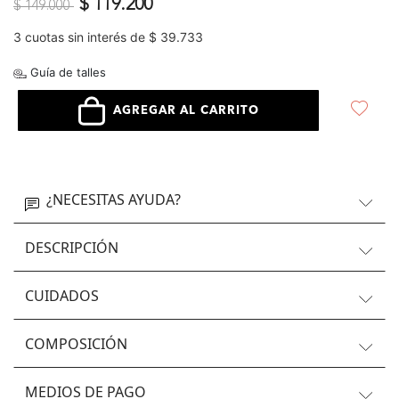
Precio reducido de
a
$ 119.200
$ 149.000
3 cuotas sin interés de $ 39.733
Guía de talles
AGREGAR AL CARRITO
¿NECESITAS AYUDA?
DESCRIPCIÓN
CUIDADOS
COMPOSICIÓN
MEDIOS DE PAGO