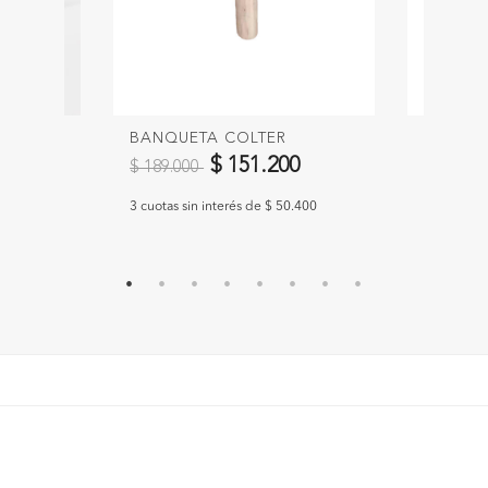
A
BANQUETA COLTER
MESA L
Precio reducido de
a
Precio 
0
$ 151.200
$ 189.000
$ 189.9
.640
3 cuotas sin interés de $ 50.400
3 cuotas s