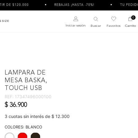
00
REBAJAS ¡HASTA -70%!
TU PEDIDO PUEDE LLEGA
0
S SIZE
Iniciar sesión
Buscar
Favoritos
Carrito
LAMPARA DE
MESA BASKA,
TOUCH USB
REF:
17347496000100
$ 36.900
3 cuotas sin interés de $ 12.300
COLORES:
BLANCO