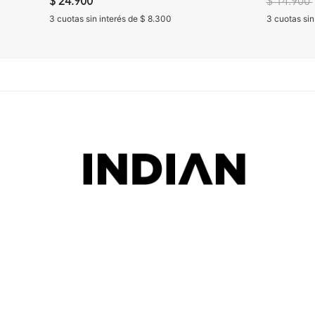
Precio re
$ 24.900
$ 14.900
3 cuotas sin interés de $ 8.300
3 cuotas sin