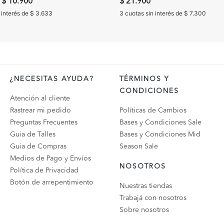
ducido de
a
$ 10.900
$ 21.900
 interés de $ 3.633
3 cuotas sin interés de $ 7.300
¿NECESITAS AYUDA?
TÉRMINOS Y
CONDICIONES
Atención al cliente
Rastrear mi pedido
Políticas de Cambios
Preguntas Frecuentes
Bases y Condiciones Sale
Guia de Talles
Bases y Condiciones Mid
Guia de Compras
Season Sale
Medios de Pago y Envíos
NOSOTROS
Política de Privacidad
Botón de arrepentimiento
Nuestras tiendas
Trabajá con nosotros
Sobre nosotros