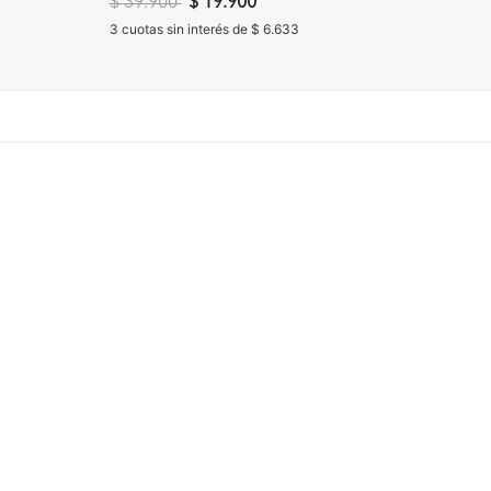
Precio reducido de
a
$ 39.900
$ 19.900
$ 54.
3 cuotas sin interés de $ 6.633
3 cuota