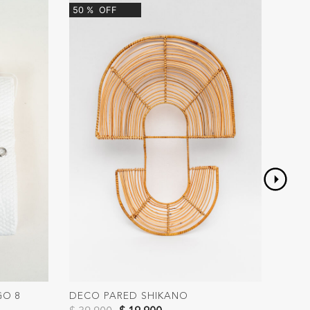
50
%
OFF
GO 8
DECO PARED SHIKANO
JARR