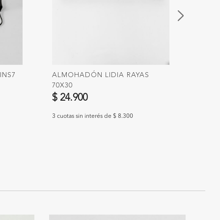
INS7
ALMOHADÓN LIDIA RAYAS
LAMP
70X30
TOUC
$ 24.900
$ 38
3 cuotas sin interés de $ 8.300
3 cuotas