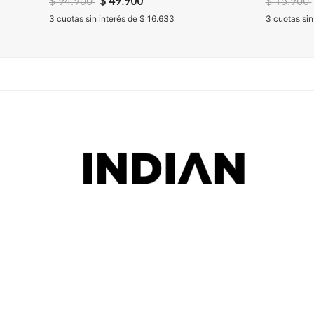
Precio reducido de
a
Precio re
$ 94.900
$ 49.900
$ 15.900
3 cuotas sin interés de $ 16.633
3 cuotas sin