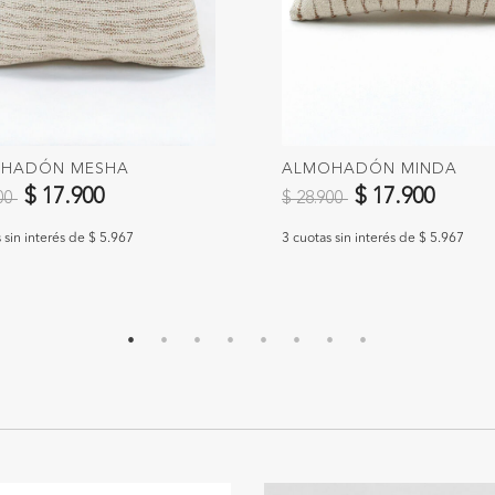
HADÓN MESHA
ALMOHADÓN MINDA
 reducido de
a
Precio reducido de
a
$ 17.900
$ 17.900
900
$ 28.900
 sin interés de $ 5.967
3 cuotas sin interés de $ 5.967