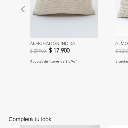
NG
ALMOHADÓN INDIRA
ALMO
Precio reducido de
a
Precio
$ 17.900
$ 29.900
$ 32.
3 cuotas sin interés de $ 5.967
3 cuotas
Completá tu look