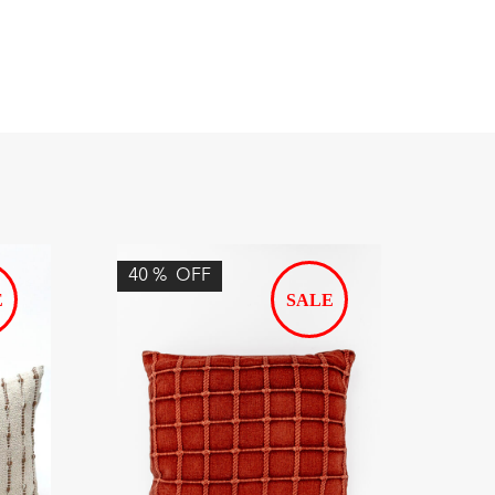
40
%
OFF
38