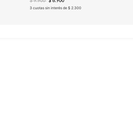
Precio reducido de
a
$ 9.900
$ 6.900
$ 39.
3 cuotas sin interés de $ 2.300
3 cuota