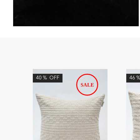
40
%
OFF
46