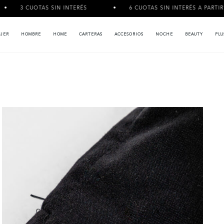
 SIN INTERÉS
6 CUOTAS SIN INTERÉS A PARTIR DE $120.000
JER
HOMBRE
HOME
CARTERAS
ACCESORIOS
NOCHE
BEAUTY
PLU