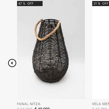
47
%
OFF
31
%
OFF
FANAL NITZA
VELA ME