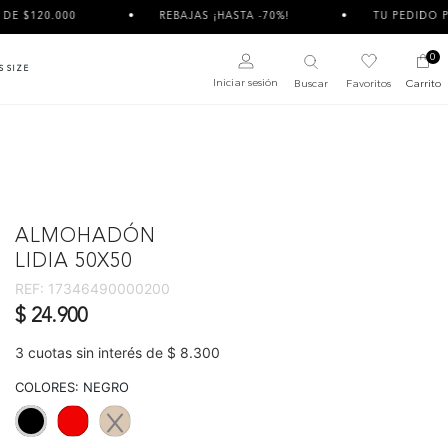
REBAJAS ¡HASTA -70%!
TU PEDIDO PUEDE LLEGAR DI
0
S SIZE
Iniciar sesión
Buscar
Favoritos
Carrito
ALMOHADÓN
LIDIA 50X50
REF:
17346490000200
$ 24.900
3 cuotas sin interés de $ 8.300
COLORES:
NEGRO