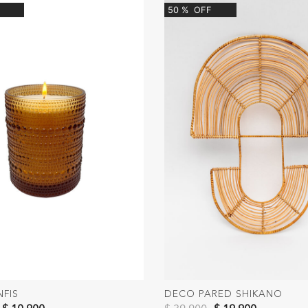
50
%
OFF
NFIS
DECO PARED SHIKANO