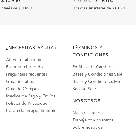
ducido de
a
Precio reducido de
a
$ 10.900
$ 39.900
$ 19.900
 interés de $ 3.633
3 cuotas sin interés de $ 6.633
¿NECESITAS AYUDA?
TÉRMINOS Y
CONDICIONES
Atención al cliente
Rastrear mi pedido
Políticas de Cambios
Preguntas Frecuentes
Bases y Condiciones Sale
Guia de Talles
Bases y Condiciones Mid
Guia de Compras
Season Sale
Medios de Pago y Envíos
NOSOTROS
Política de Privacidad
Botón de arrepentimiento
Nuestras tiendas
Trabajá con nosotros
Sobre nosotros