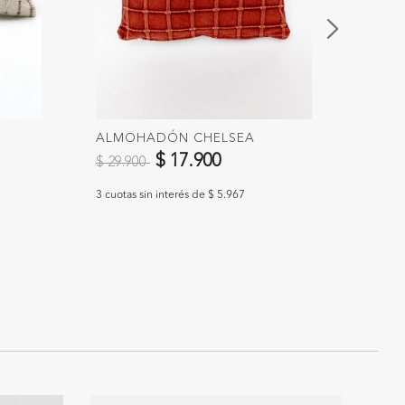
ALMOHADÓN CHELSEA
ALMO
Precio reducido de
a
Preci
$ 17.900
$ 29.900
$ 28.
3 cuotas sin interés de $ 5.967
3 cuotas