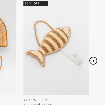
30
%
OFF
ADORNO PEZ
PLAN