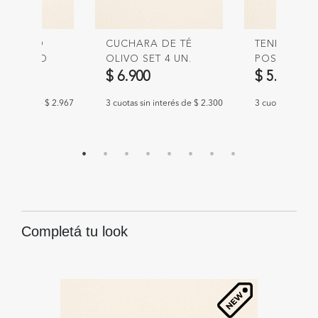
R OLIVO
CUCHARA DE TÉ
TENEDOR D
N. NEGRO
OLIVO SET 4 UN.
POSTRE FI
DORADO
SET 4 UN.
0
$ 6.900
$ 5.900
n interés de $ 2.967
3 cuotas sin interés de $ 2.300
3 cuotas sin int
Completá tu look