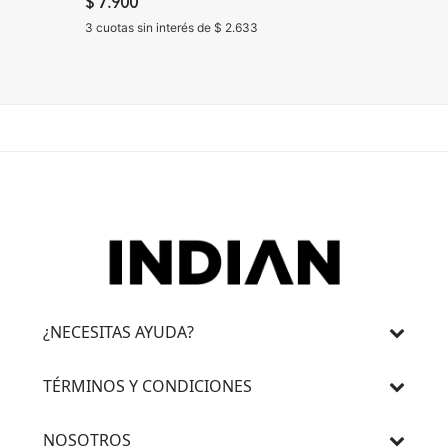
UN. D
$ 7.900
$ 6.900
3 cuotas sin interés de $ 2.633
3 cuotas 
¿NECESITAS AYUDA?
TÉRMINOS Y CONDICIONES
NOSOTROS