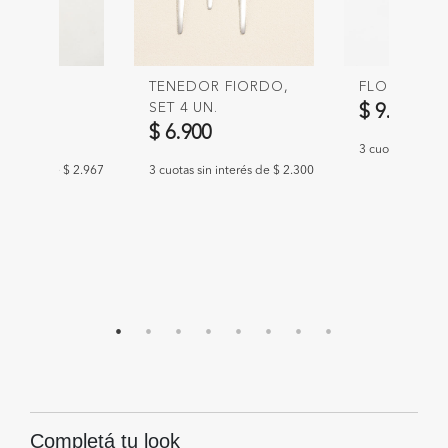
ELENE
TENEDOR FIORDO,
FLORERO G
L
SET 4 UN.
$ 9.900
PLATEADO
0
$ 6.900
3 cuotas sin int
n interés de $ 2.967
3 cuotas sin interés de $ 2.300
Completá tu look