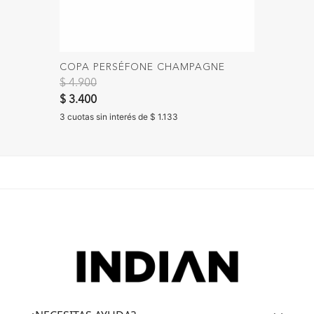
COPA PERSÉFONE CHAMPAGNE
CUCHAR
Precio reducido de
a
PLATE
$ 4.900
$ 6.900
$ 3.400
3 cuotas 
3 cuotas sin interés de $ 1.133