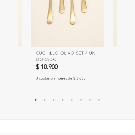
IVO SET
CUCHILLO OLIVO SET 4 UN.
CUCHAR
DORADO
OLIVO 
$ 10.900
$ 6.90
967
3 cuotas sin interés de $ 3.633
3 cuotas si