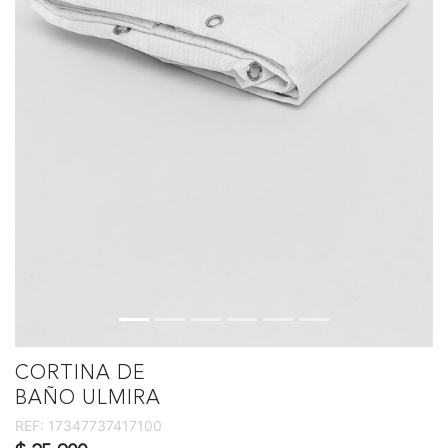
CORTINA DE
BAÑO ULMIRA
REF:
17347737417100