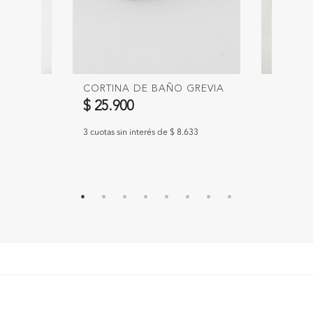
ZA 144
CORTINA DE BAÑO GREVIA
CORTIN
CHICAG
$ 25.900
$ 21.9
3 cuotas sin interés de $ 8.633
.633
3 cuotas si