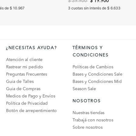
Precio reducido de
a
$ 39.900
$ 19.900
rés de $ 10.967
3 cuotas sin interés de $ 6.633
¿NECESITAS AYUDA?
TÉRMINOS Y
CONDICIONES
Atención al cliente
Rastrear mi pedido
Políticas de Cambios
Preguntas Frecuentes
Bases y Condiciones Sale
Guia de Talles
Bases y Condiciones Mid
Guia de Compras
Season Sale
Medios de Pago y Envíos
NOSOTROS
Política de Privacidad
Botón de arrepentimiento
Nuestras tiendas
Trabajá con nosotros
Sobre nosotros