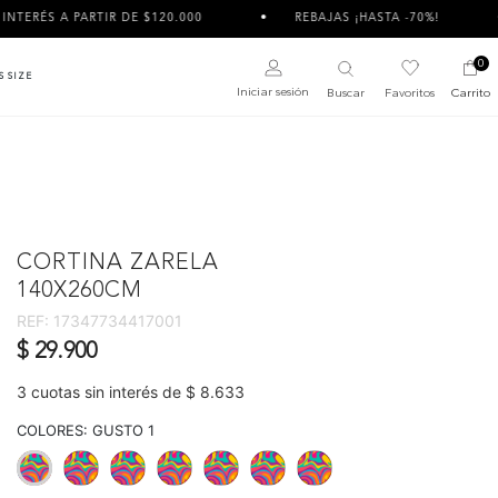
ARTIR DE $120.000
REBAJAS ¡HASTA -70%!
TU PED
0
S SIZE
Iniciar sesión
Buscar
Favoritos
Carrito
CORTINA ZARELA
140X260CM
REF:
17347734417001
$ 29.900
3 cuotas sin interés de $ 8.633
COLORES:
GUSTO 1