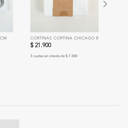
0CM
CORTINAS CORTINA CHICAGO 8
CORT
$ 21.900
$ 25
3 cuotas sin interés de $ 7.300
3 cuotas