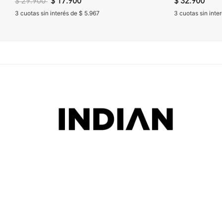
Precio reducido de
a
$ 29.900
$ 17.900
$ 32.900
3 cuotas sin interés de $ 5.967
3 cuotas sin inte