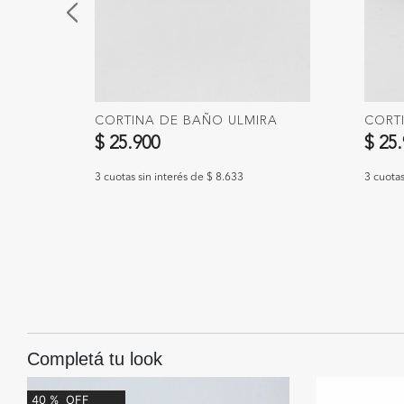
A
CORTINA DE BAÑO ULMIRA
CORT
$ 25.900
$ 25
3 cuotas sin interés de $ 8.633
3 cuotas
Completá tu look
40
%
OFF