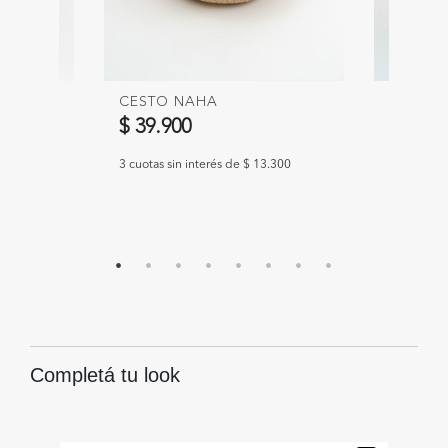
CESTO NAHA
CESTO 
$ 39.900
$ 39.9
$ 19.9
967
3 cuotas sin interés de $ 13.300
3 cuotas si
Completá tu look