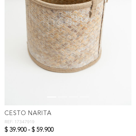
CESTO NARITA
REF:
17347919
$ 39.900
-
$ 59.900