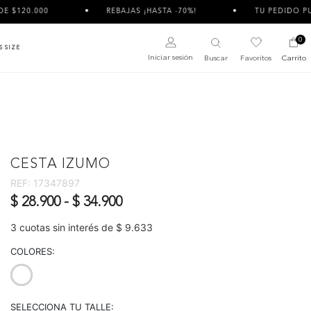
REBAJAS ¡HASTA -70%!
TU PEDIDO PUEDE LLEGAR 
0
S SIZE
Iniciar sesión
Buscar
Favoritos
Carrito
CESTA IZUMO
REF:
17347897
$ 28.900
-
$ 34.900
3 cuotas sin interés de $ 9.633
COLORES:
selected
SELECCIONA TU TALLE: