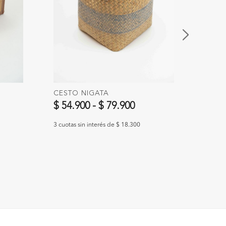
CESTO NIGATA
CEST
$ 54.900
-
$ 79.900
$ 39
3 cuotas sin interés de $ 18.300
3 cuotas