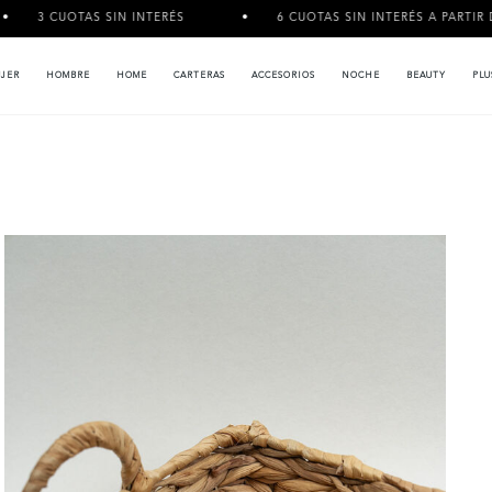
AS SIN INTERÉS
6 CUOTAS SIN INTERÉS A PARTIR DE $120.000
JER
HOMBRE
HOME
CARTERAS
ACCESORIOS
NOCHE
BEAUTY
PLU