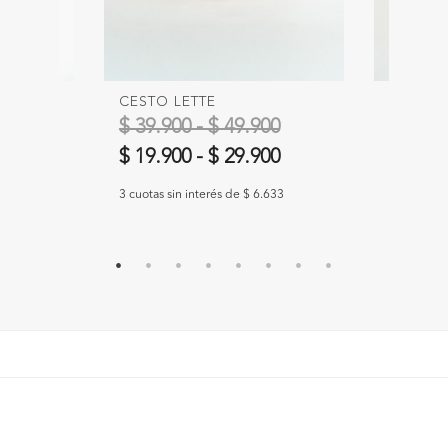
O
CESTO LETTE
CESTA 
$ 39.900 - $ 49.900
$ 25.9
$ 19.900
-
$ 29.900
633
3 cuotas si
3 cuotas sin interés de $ 6.633