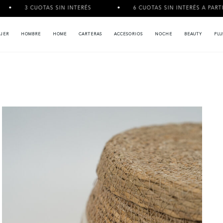
CUOTAS SIN INTERÉS
6 CUOTAS SIN INTERÉS A PARTIR DE $120.
JER
HOMBRE
HOME
CARTERAS
ACCESORIOS
NOCHE
BEAUTY
PLU