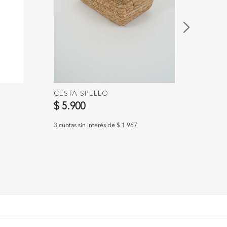
CESTA SPELLO
REME
Preci
$ 5.900
$ 25.
3 cuotas sin interés de $ 1.967
3 cuotas