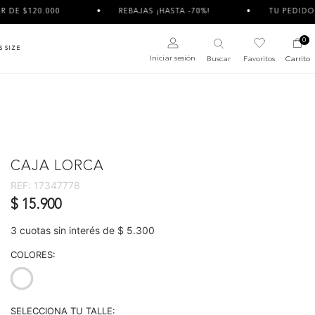
000
REBAJAS ¡HASTA -70%!
TU PEDIDO PUEDE LLE
0
S SIZE
Iniciar sesión
Buscar
Favoritos
Carrito
CAJA LORCA
REF:
17347778
$ 15.900
3 cuotas sin interés de $ 5.300
COLORES:
selected
SELECCIONA TU TALLE: