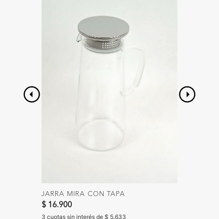
JARRA MIRA CON TAPA
CUCHAR
UN. D
$ 16.900
$ 6.900
3 cuotas sin interés de $ 5.633