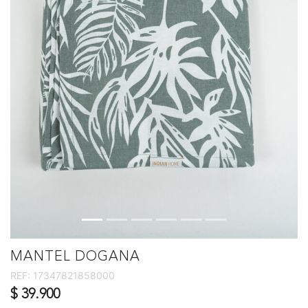
MANTEL DOGANA
REF:
17347821858000
$ 39.900