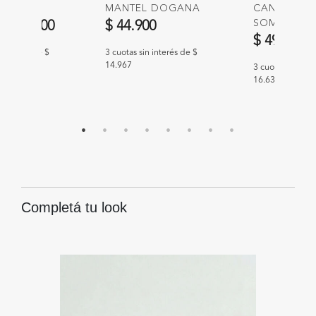
MINH
MANTEL DOGANA
CANDELAB
educido de
a
SOMAI
$ 34.900
$ 44.900
$ 49.900
n interés de $
3 cuotas sin interés de $
14.967
3 cuotas sin int
16.633
Completá tu look