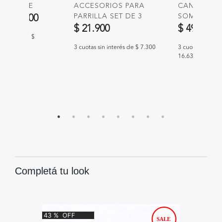
 RELIEVE
ACCESORIOS PARA
CANDELAB
educido de
a
PARRILLA SET DE 3
SOMAI
$ 34.900
PIEZAS. PINCHO,
$ 21.900
$ 49.900
PINZA Y CUCHILLA
n interés de $
CON ESTUCHE 4
3 cuotas sin interés de $ 7.300
3 cuotas sin int
16.633
Completá tu look
43
%
OFF
31
%
O