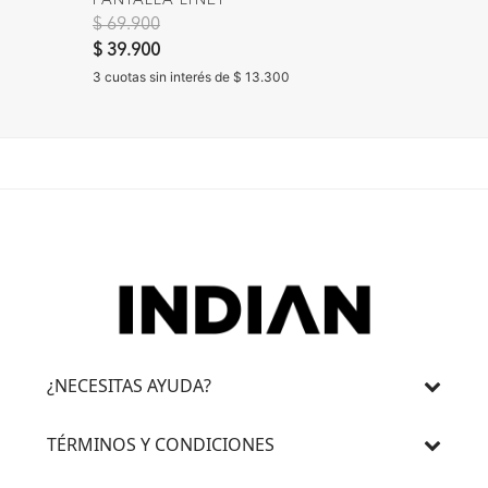
Precio reducido de
a
Precio 
$ 69.900
$ 15.90
$ 39.900
$ 10.90
3 cuotas sin interés de $ 13.300
3 cuotas 
¿NECESITAS AYUDA?
TÉRMINOS Y CONDICIONES