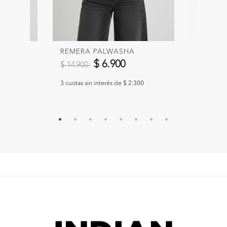
REMERA PALWASHA
REMER
Precio reducido de
a
Precio 
$ 6.900
$ 14.900
$ 14.90
300
3 cuotas sin interés de $ 2.300
3 cuotas si