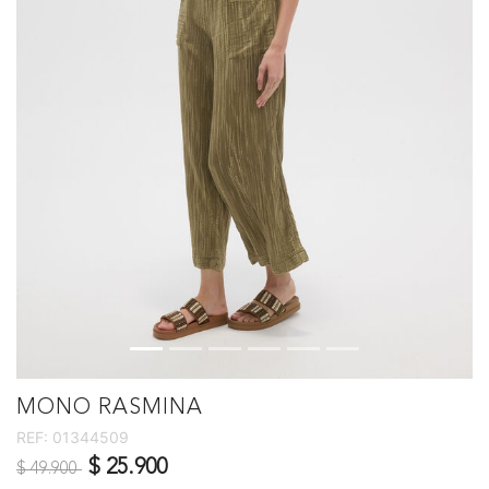
MONO RASMINA
REF:
01344509
Precio reducido de
a
$ 25.900
$ 49.900