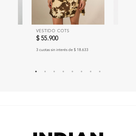
VESTIDO COTS
VESTID
$ 55.900
$ 59.9
.300
3 cuotas sin interés de $ 18.633
3 cuotas s