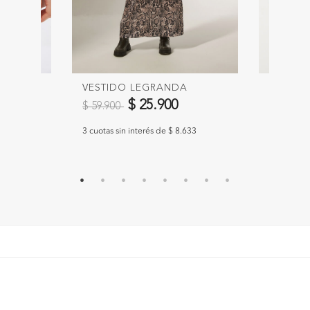
VESTIDO LEGRANDA
SHORT 
Precio reducido de
a
Precio 
$ 25.900
$ 59.900
$ 29.90
300
3 cuotas sin interés de $ 8.633
3 cuotas si