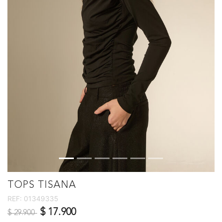
TOPS TISANA
REF:
01349335
Precio reducido de
a
$ 17.900
$ 29.900