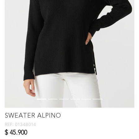
SWEATER ALPINO
REF:
01348014
$ 45.900