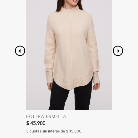
POLERA ESMELLA
FALDA
$ 45.900
$ 55.90
3 cuotas sin interés de $ 15.300
3 cuotas 