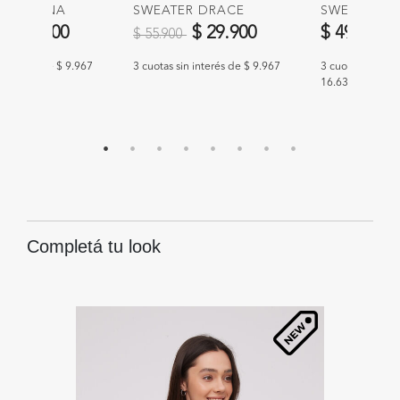
R ELOUNA
SWEATER DRACE
SWEATER FL
educido de
a
Precio reducido de
a
$ 29.900
$ 29.900
$ 49.900
$ 55.900
n interés de $ 9.967
3 cuotas sin interés de $ 9.967
3 cuotas sin int
16.633
Completá tu look