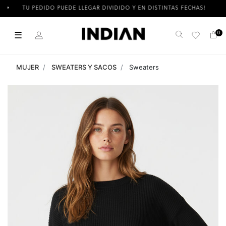
TU PEDIDO PUEDE LLEGAR DIVIDIDO Y EN DISTINTAS FECHAS!
☰
0
Buscar
MUJER
SWEATERS Y SACOS
Sweaters