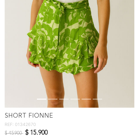
SHORT FIONNE
REF:
01342670
Precio reducido de
a
$ 15.900
$ 45.900