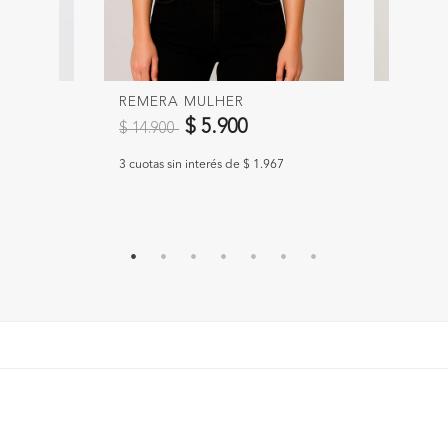
VA
REMERA MULHER
MUSCU
Precio reducido de
a
Precio 
$ 5.900
$ 14.900
$ 25.90
3 cuotas sin interés de $ 1.967
3 cuotas si
967