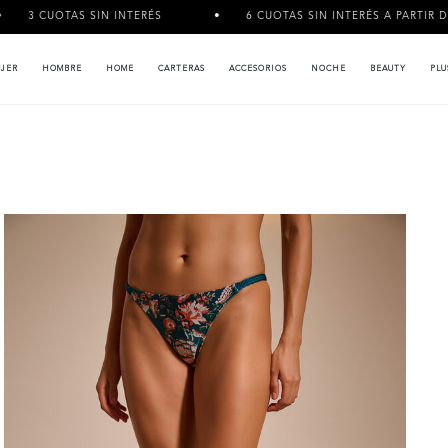
N INTERÉS
6 CUOTAS SIN INTERÉS A PARTIR DE $120.000
JER
HOMBRE
HOME
CARTERAS
ACCESORIOS
NOCHE
BEAUTY
PLU