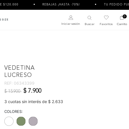
REBAJAS ¡HASTA -70%!
TU PEDIDO PUEDE LLEGAR DIVID
0
S SIZE
Iniciar sesión
Buscar
Favoritos
Carrito
VEDETINA
LUCRESO
REF:
06343399
Precio reducido de
a
$ 7.900
$ 15.900
3 cuotas sin interés de $ 2.633
COLORES: