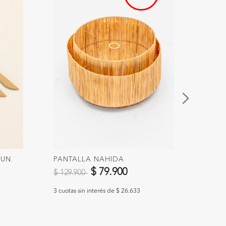
 UN.
PANTALLA NAHIDA
COLL
Precio reducido de
a
$ 79.900
$ 24
$ 129.900
3 cuotas sin interés de $ 26.633
3 cuotas