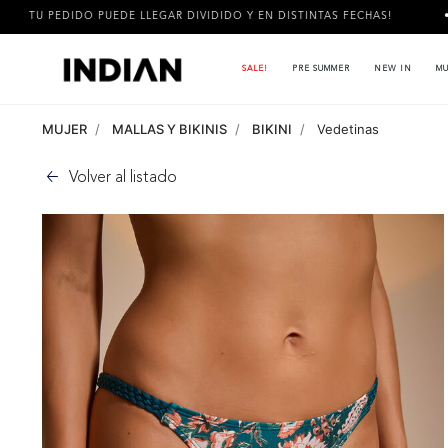
UEDE LLEGAR DIVIDIDO Y EN DISTINTAS FECHAS!
3 CUOTAS SI
SALE!
PRE SUMMER
NEW IN
MU
MUJER
MALLAS Y BIKINIS
BIKINI
Vedetinas
Volver al listado