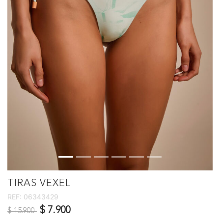
TIRAS VEXEL
REF:
06343429
Precio reducido de
a
$ 7.900
$ 15.900