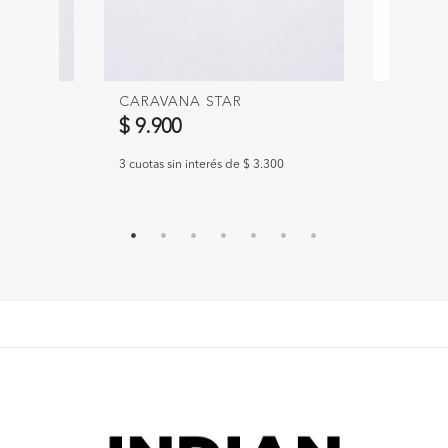
CARAVANA STAR
VASO A
Precio 
$ 9.900
$ 3.400
300
3 cuotas sin interés de $ 3.300
3 cuotas si