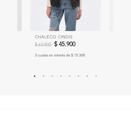
A
CHALECO CINDIS
CHALEC
Precio reducido de
a
Precio 
$ 45.900
$ 65.900
$ 69.90
.300
3 cuotas sin interés de $ 15.300
3 cuotas s