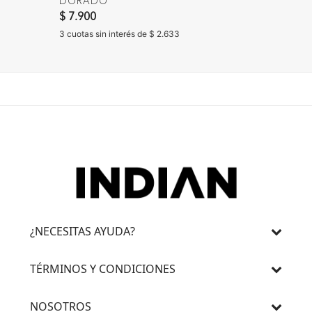
DORADO
DORA
$ 7.900
$ 8.900
3 cuotas sin interés de $ 2.633
3 cuotas 
¿NECESITAS AYUDA?
TÉRMINOS Y CONDICIONES
NOSOTROS