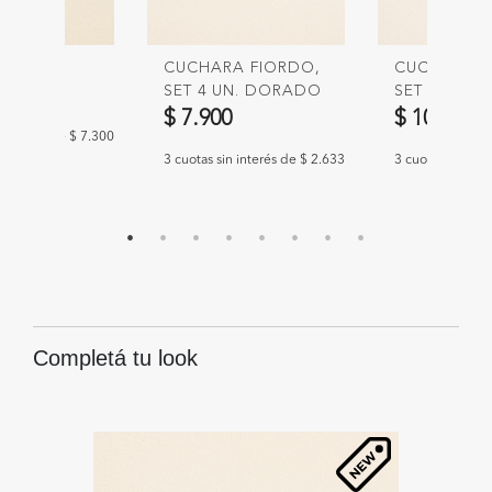
CALIA
CUCHARA FIORDO,
CUCHILLO 
SET 4 UN. DORADO
SET 4 UN.
00
$ 7.900
$ 10.900
n interés de $ 7.300
3 cuotas sin interés de $ 2.633
3 cuotas sin int
Completá tu look