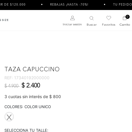
.000
REBAJAS ¡HASTA -70%!
TU PEDIDO PUEDE LLE
0
S SIZE
Iniciar sesión
Buscar
Favoritos
Carrito
TAZA CAPUCCINO
REF:
17340192000000
Precio reducido de
a
$ 2.400
$ 4.900
3 cuotas sin interés de $ 800
COLORES:
COLOR UNICO
selected
SELECCIONA TU TALLE: