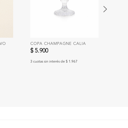
IVO
COPA CHAMPAGNE CALIA
CUCH
UN. 
$ 5.900
$ 5.
3 cuotas sin interés de $ 1.967
3 cuotas