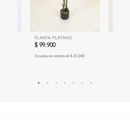
PLANTA PLÁTANO
FLOR O
PHALAE
$ 99.900
$ 6.90
300
3 cuotas sin interés de $ 33.300
3 cuotas si