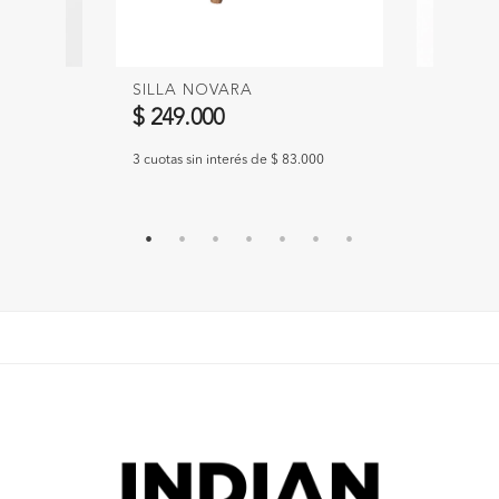
GLI
SILLA NOVARA
SILLA 
$ 249.000
$ 299.
33.000
3 cuotas sin interés de $ 83.000
3 cuotas s