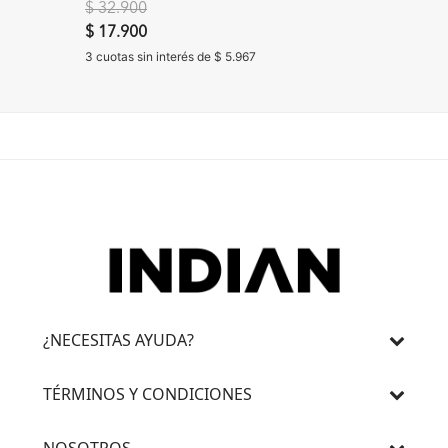
Precio reducido de
a
$ 32.900
$ 5.900
$ 17.900
3 cuotas s
3 cuotas sin interés de $ 5.967
¿NECESITAS AYUDA?
TÉRMINOS Y CONDICIONES
NOSOTROS