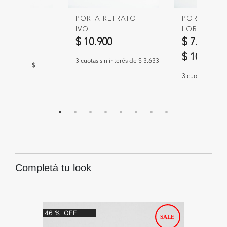
NARITA
PORTA RETRATO
PORTA RET
IVO
LORA
00
-
$ 10.900
$ 7.900
-
00
$ 10.900
3 cuotas sin interés de $ 3.633
n interés de $
3 cuotas sin int
Completá tu look
46
%
OFF