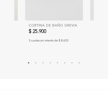
CORTINA DE BAÑO GREVIA
CORTIN
$ 25.900
$ 25.9
3 cuotas sin interés de $ 8.633
3 cuotas si
300