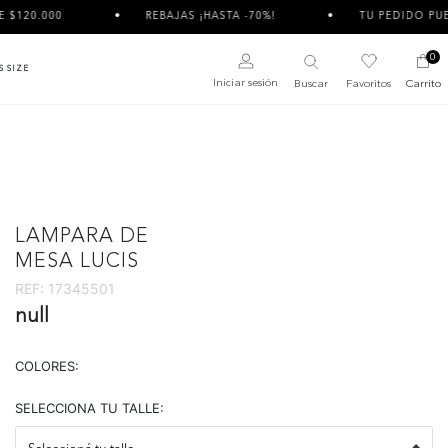
REBAJAS ¡HASTA -70%!
TU PEDIDO PUEDE LLEGAR
0
S SIZE
Iniciar sesión
Buscar
Favoritos
Carrito
LAMPARA DE
MESA LUCIS
REF:
17345501
null
COLORES:
SELECCIONA TU TALLE: