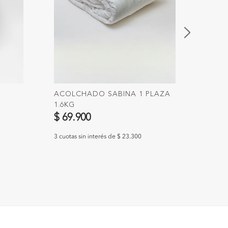
ACOLCHADO SABINA 1 PLAZA
PARA
1.6KG
$ 19
$ 69.900
3 cuotas
3 cuotas sin interés de $ 23.300