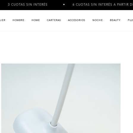
TAS SIN INTERÉS
6 CUOTAS SIN INTERÉS A PARTIR DE $120.000
JER
HOMBRE
HOME
CARTERAS
ACCESORIOS
NOCHE
BEAUTY
PLU