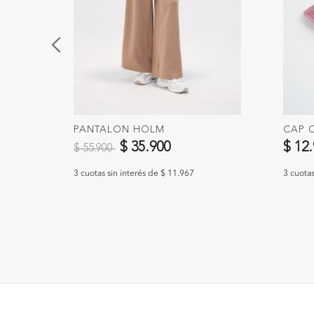
AS
PANTALON HOLM
CAP 
Precio reducido de
a
$ 35.900
$ 12
$ 55.900
3 cuotas sin interés de $ 11.967
3 cuotas