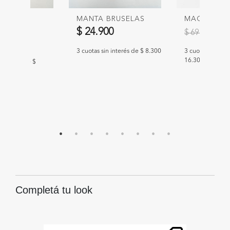
ARED
MANTA BRUSELAS
MACETA Y
Precio redu
a
$ 24.900
$ 
$ 69.900
00
3 cuotas sin interés de $ 8.300
3 cuotas sin int
16.300
n interés de $
Completá tu look