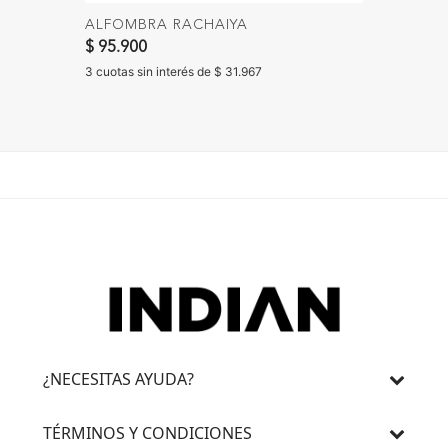
ALFOMBRA RACHAIYA
PANTA
$ 95.900
$ 159.
3 cuotas sin interés de $ 31.967
3 cuotas 
¿NECESITAS AYUDA?
TÉRMINOS Y CONDICIONES