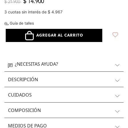
Precio reducido de
a
$ 14.900
$ 21.900
3 cuotas sin interés de $ 4.967
Guía de talles
AGREGAR AL CARRITO
¿NECESITAS AYUDA?
DESCRIPCIÓN
CUIDADOS
COMPOSICIÓN
MEDIOS DE PAGO