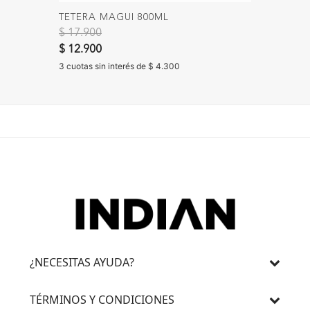
TETERA MAGUI 800ML
JARRA 
Precio reducido de
a
$ 17.900
$ 22.90
$ 12.900
3 cuotas 
3 cuotas sin interés de $ 4.300
¿NECESITAS AYUDA?
TÉRMINOS Y CONDICIONES