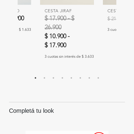
BELLAGIO
CESTA JIRAF
CESTA LEN
Precio redu
a
0
-
$ 8.900
$ 17.900 - $
$ 
$ 21.900
26.900
n interés de $ 1.633
3 cuotas sin int
$ 10.900
-
$ 17.900
3 cuotas sin interés de $ 3.633
Completá tu look