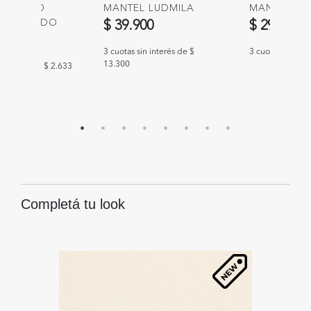
A OLIVO
MANTEL LUDMILA
MANTEL MA
UN. DORADO
$ 39.900
$ 29.900
0
3 cuotas sin interés de $
3 cuotas sin int
13.300
n interés de $ 2.633
Completá tu look