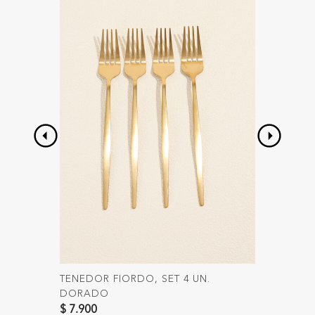
TENEDOR FIORDO, SET 4 UN.
CUCHIL
DORADO
DORA
$ 7.900
$ 8.900