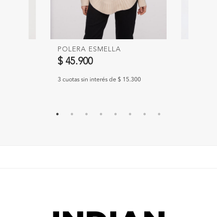
POLERA ESMELLA
SWEATE
Precio 
$ 45.900
$ 49.90
967
3 cuotas sin interés de $ 15.300
3 cuotas si