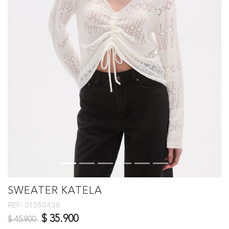
SWEATER KATELA
REF:
01350436
Precio reducido de
a
$ 35.900
$ 45.900