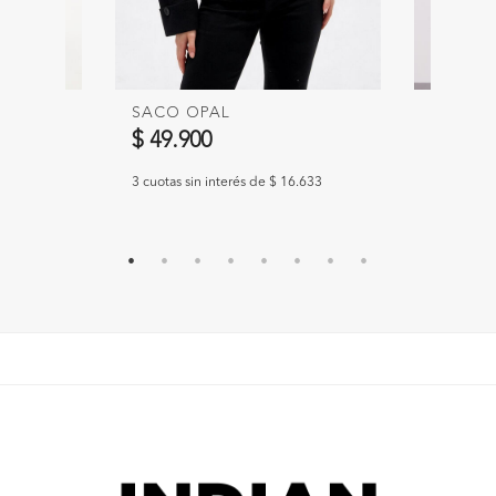
SACO OPAL
CARDI
$ 49.900
$ 49.9
.633
3 cuotas sin interés de $ 16.633
3 cuotas s