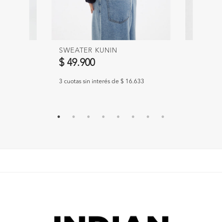
SWEATER KUNIN
SWEATE
$ 49.900
$ 55.9
967
3 cuotas sin interés de $ 16.633
3 cuotas s