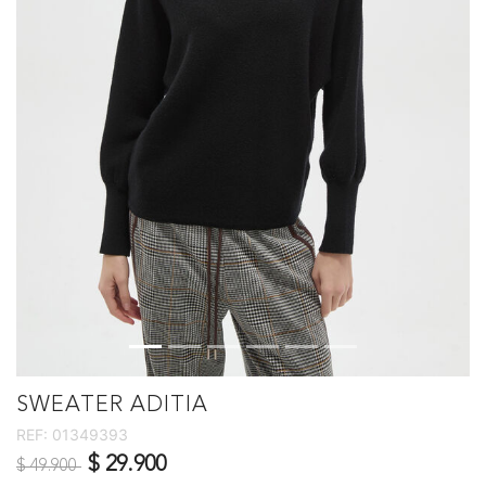
SWEATER ADITIA
REF:
01349393
Precio reducido de
a
$ 29.900
$ 49.900